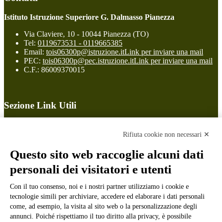
Istituto Istruzione Superiore G. Dalmasso Pianezza
Via Claviere, 10 - 10044 Pianezza (TO)
Tel:
0119673531 - 0119665385
Email:
tois06300p@istruzione.it
Link per inviare una mail
PEC:
tois06300p@pec.istruzione.it
Link per inviare una mail
C.F.: 86009370015
Sezione Link Utili
Cookie policy
Note legali
Rifiuta cookie non necessari ✕
Informativa Privacy
Ufficio Relazioni con il Pubblico
Questo sito web raccoglie alcuni dati
Dichiarazione di accessibilità
personali dei visitatori e utenti
Obiettivi di accessibilità
Whistleblowing
Con il tuo consenso, noi e i nostri partner utilizziamo i cookie e
Gestione consensi cookie
Amministrazione trasparente
tecnologie simili per archiviare, accedere ed elaborare i dati personali
come, ad esempio, la visita al sito web o la personalizzazione degli
Pagina visualizzata
9417
volte
annunci. Poiché rispettiamo il tuo diritto alla privacy, è possibile