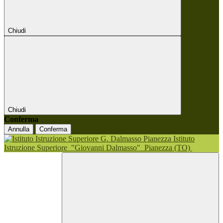
Chiudi
Chiudi
Conferma
Annulla
Conferma
Istituto
Istruzione Superiore
"Giovanni Dalmasso"
Pianezza (TO)