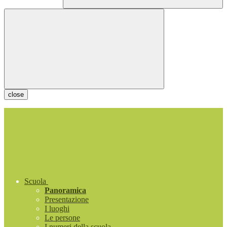
close
Scuola
Panoramica
Presentazione
I luoghi
Le persone
I numeri della scuola