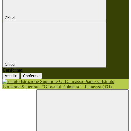
Chiudi
Chiudi
Conferma
Annulla
Conferma
Istituto
Istruzione Superiore
"Giovanni Dalmasso"
Pianezza (TO)