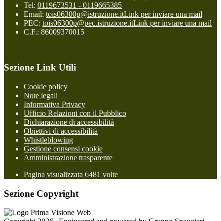
Tel:
0119673531 - 0119665385
Email:
tois06300p@istruzione.it
Link per inviare una mail
PEC:
tois06300p@pec.istruzione.it
Link per inviare una mail
C.F.: 86009370015
Sezione Link Utili
Cookie policy
Note legali
Informativa Privacy
Ufficio Relazioni con il Pubblico
Dichiarazione di accessibilità
Obiettivi di accessibilità
Whistleblowing
Gestione consensi cookie
Amministrazione trasparente
Pagina visualizzata
6481
volte
Sezione Copyright