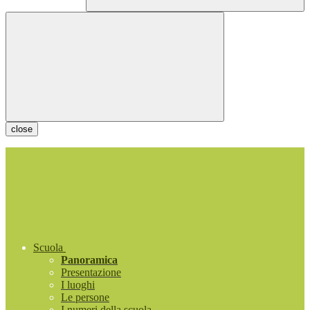
close
Scuola
Panoramica
Presentazione
I luoghi
Le persone
I numeri della scuola