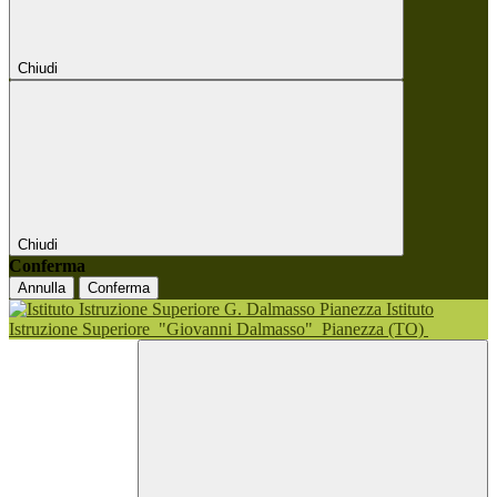
Chiudi
Chiudi
Conferma
Annulla
Conferma
Istituto
Istruzione Superiore
"Giovanni Dalmasso"
Pianezza (TO)