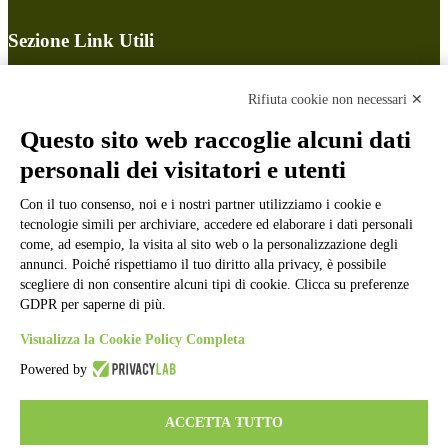
Sezione Link Utili
Cookie policy
Note legali
Rifiuta cookie non necessari ✕
Informativa Privacy
Ufficio Relazioni con il Pubblico
Questo sito web raccoglie alcuni dati
Dichiarazione di accessibilità
personali dei visitatori e utenti
Obiettivi di accessibilità
Whistleblowing
Gestione consensi cookie
Con il tuo consenso, noi e i nostri partner utilizziamo i cookie e
Amministrazione trasparente
tecnologie simili per archiviare, accedere ed elaborare i dati personali
come, ad esempio, la visita al sito web o la personalizzazione degli
Pagina visualizzata
2518
volte
annunci. Poiché rispettiamo il tuo diritto alla privacy, è possibile
scegliere di non consentire alcuni tipi di cookie. Clicca su preferenze
Sezione Copyright
GDPR per saperne di più.
Visualizza la Cookie Policy Completa
Copyright 2026 | Engineered and powered by Gruppo Spaggiari
Parma S.p.A. | Divisione Publishing & New Social Media
Powered by
Disclaimer trattamento dati personali
ACCETTA TUTTO