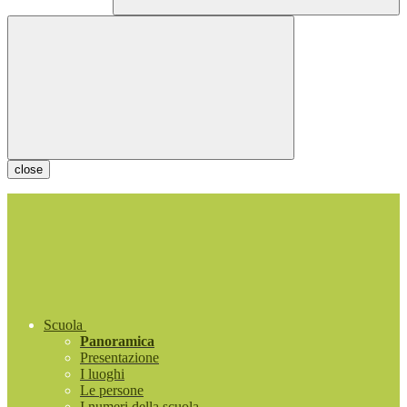
close
Scuola
Panoramica
Presentazione
I luoghi
Le persone
I numeri della scuola