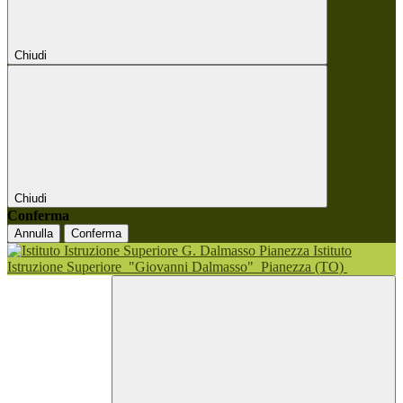
Chiudi
Chiudi
Conferma
Annulla
Conferma
Istituto
Istruzione Superiore
"Giovanni Dalmasso"
Pianezza (TO)