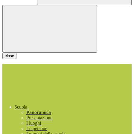
close
Scuola
Panoramica
Presentazione
I luoghi
Le persone
I numeri della scuola