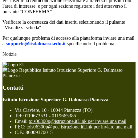
Per inserire la rendicondazione selezionare attraverso i pulsanti blu
l'area di interesse e per ogni sezione registrare i dati attraverso il
pulsante "CONFERMA"
Verificare la correttezza dei dati inseriti selezionando il pulsante
"Visualizza scheda"
Per qualunque problema di accesso alla piattaforma inviare una mail
a
supporto@iisdalmasso.edu.it
specificando il problema.
Notizie
Istituto Istruzione Superiore G. Dalmasso
Pianezza
Contatti
Istituto Istruzione Superiore G. Dalmasso Pianezza
Via Claviere, 10 - 10044 Pianezza (TO)
Tel:
0119673531 - 0119665385
Email:
tois06300p@istruzione.it
Link per inviare una mail
PEC:
tois06300p@pec.istruzione.it
Link per inviare una mail
C.F.: 86009370015