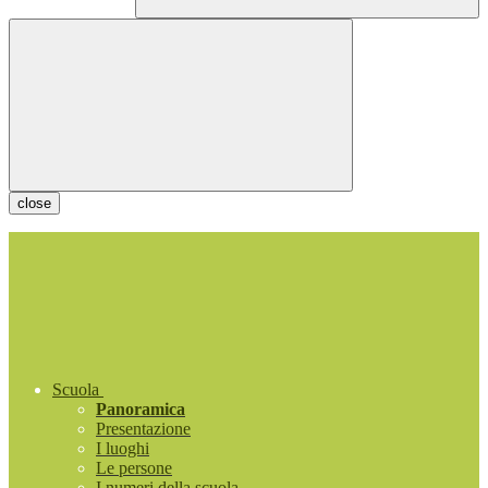
close
Scuola
Panoramica
Presentazione
I luoghi
Le persone
I numeri della scuola