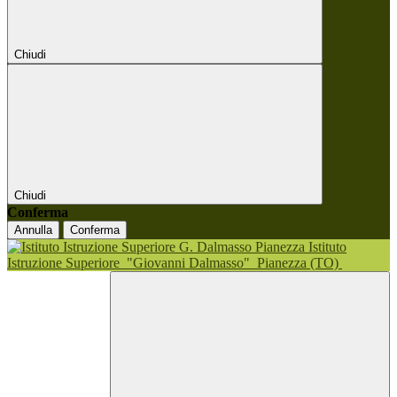
Chiudi
Chiudi
Conferma
Annulla
Conferma
Istituto
Istruzione Superiore
"Giovanni Dalmasso"
Pianezza (TO)