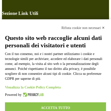
Sezione Link Utili
Cookie policy
Note legali
Rifiuta cookie non necessari ✕
Informativa Privacy
Ufficio Relazioni con il Pubblico
Questo sito web raccoglie alcuni dati
Dichiarazione di accessibilità
personali dei visitatori e utenti
Obiettivi di accessibilità
Whistleblowing
Con il tuo consenso, noi e i nostri partner utilizziamo i cookie e
Gestione consensi cookie
Amministrazione trasparente
tecnologie simili per archiviare, accedere ed elaborare i dati personali
come, ad esempio, la visita al sito web o la personalizzazione degli
Pagina visualizzata
2014
volte
annunci. Poiché rispettiamo il tuo diritto alla privacy, è possibile
scegliere di non consentire alcuni tipi di cookie. Clicca su preferenze
Sezione Copyright
GDPR per saperne di più.
Visualizza la Cookie Policy Completa
Copyright 2026 | Engineered and powered by Gruppo Spaggiari
Powered by
Parma S.p.A. | Divisione Publishing & New Social Media
Disclaimer trattamento dati personali
ACCETTA TUTTO