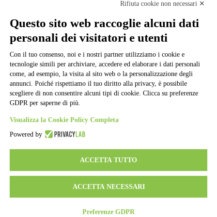
Note legali
Rifiuta cookie non necessari ✕
Informativa Privacy
Ufficio Relazioni con il Pubblico
Questo sito web raccoglie alcuni dati
Dichiarazione di accessibilità
personali dei visitatori e utenti
Obiettivi di accessibilità
Whistleblowing
Gestione consensi cookie
Con il tuo consenso, noi e i nostri partner utilizziamo i cookie e
Amministrazione trasparente
tecnologie simili per archiviare, accedere ed elaborare i dati personali
come, ad esempio, la visita al sito web o la personalizzazione degli
Pagina visualizzata
2166
volte
annunci. Poiché rispettiamo il tuo diritto alla privacy, è possibile
scegliere di non consentire alcuni tipi di cookie. Clicca su preferenze
Sezione Copyright
GDPR per saperne di più.
Visualizza la Cookie Policy Completa
Copyright 2026 | Engineered and powered by Gruppo Spaggiari
Powered by
Parma S.p.A. | Divisione Publishing & New Social Media
Disclaimer trattamento dati personali
ACCETTA TUTTO
ACCETTA NECESSARI
Preferenze GDPR