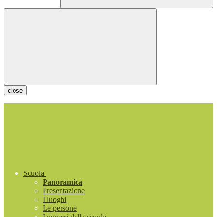
close
Scuola
Panoramica
Presentazione
I luoghi
Le persone
I numeri della scuola