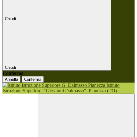
Chiudi
Chiudi
Conferma
Annulla
Conferma
Istituto
Istruzione Superiore
"Giovanni Dalmasso"
Pianezza (TO)