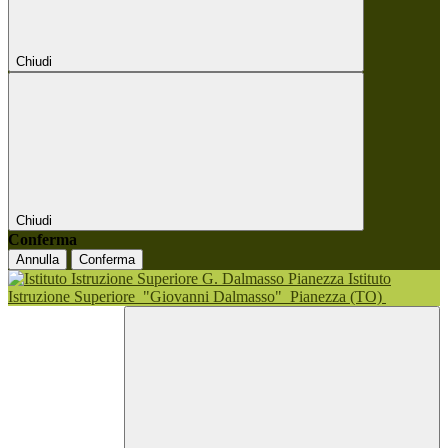
Chiudi
Chiudi
Conferma
Annulla
Conferma
Istituto
Istruzione Superiore
"Giovanni Dalmasso"
Pianezza (TO)