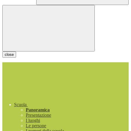
close
Scuola
Panoramica
Presentazione
I luoghi
Le persone
I numeri della scuola