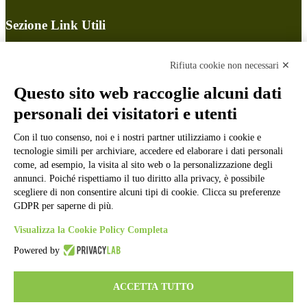
Sezione Link Utili
Cookie policy
Note legali
Rifiuta cookie non necessari ✕
Informativa Privacy
Ufficio Relazioni con il Pubblico
Questo sito web raccoglie alcuni dati
Dichiarazione di accessibilità
personali dei visitatori e utenti
Obiettivi di accessibilità
Whistleblowing
Con il tuo consenso, noi e i nostri partner utilizziamo i cookie e
Gestione consensi cookie
Amministrazione trasparente
tecnologie simili per archiviare, accedere ed elaborare i dati personali
come, ad esempio, la visita al sito web o la personalizzazione degli
Pagina visualizzata
1097
volte
annunci. Poiché rispettiamo il tuo diritto alla privacy, è possibile
scegliere di non consentire alcuni tipi di cookie. Clicca su preferenze
Sezione Copyright
GDPR per saperne di più.
Visualizza la Cookie Policy Completa
Copyright 2026 | Engineered and powered by Gruppo Spaggiari
Powered by
Parma S.p.A. | Divisione Publishing & New Social Media
Disclaimer trattamento dati personali
ACCETTA TUTTO