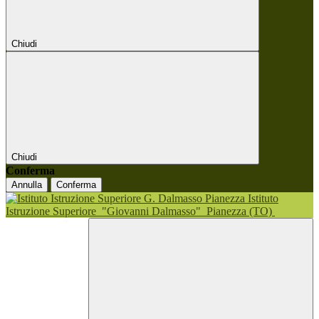
Chiudi
Chiudi
Conferma
Annulla
Conferma
Istituto
Istruzione Superiore
"Giovanni Dalmasso"
Pianezza (TO)