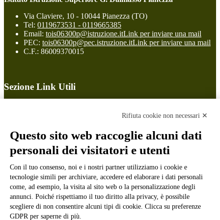
Via Claviere, 10 - 10044 Pianezza (TO)
Tel:
0119673531 - 0119665385
Email:
tois06300p@istruzione.it
Link per inviare una mail
PEC:
tois06300p@pec.istruzione.it
Link per inviare una mail
C.F.: 86009370015
Sezione Link Utili
Cookie policy
Note legali
Rifiuta cookie non necessari ✕
Informativa Privacy
Ufficio Relazioni con il Pubblico
Questo sito web raccoglie alcuni dati
Dichiarazione di accessibilità
personali dei visitatori e utenti
Obiettivi di accessibilità
Whistleblowing
Con il tuo consenso, noi e i nostri partner utilizziamo i cookie e
Gestione consensi cookie
Amministrazione trasparente
tecnologie simili per archiviare, accedere ed elaborare i dati personali
come, ad esempio, la visita al sito web o la personalizzazione degli
Pagina visualizzata
1762
volte
annunci. Poiché rispettiamo il tuo diritto alla privacy, è possibile
scegliere di non consentire alcuni tipi di cookie. Clicca su preferenze
Sezione Copyright
GDPR per saperne di più.