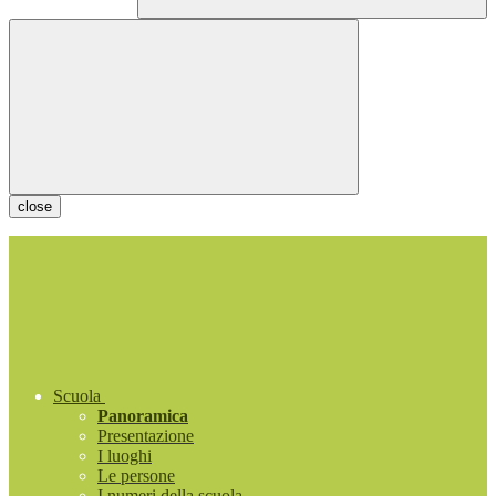
close
Scuola
Panoramica
Presentazione
I luoghi
Le persone
I numeri della scuola