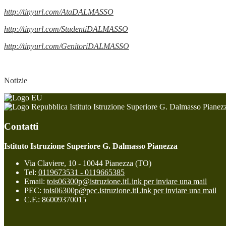
http://tinyurl.com/AtaDALMASSO
http://tinyurl.com/StudentiDALMASSO
http://tinyurl.com/GenitoriDALMASSO
Notizie
Istituto Istruzione Superiore G. Dalmasso Pianez
Contatti
Istituto Istruzione Superiore G. Dalmasso Pianezza
Via Claviere, 10 - 10044 Pianezza (TO)
Tel:
0119673531 - 0119665385
Email:
tois06300p@istruzione.it
Link per inviare una mail
PEC:
tois06300p@pec.istruzione.it
Link per inviare una mail
C.F.: 86009370015