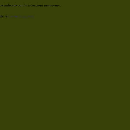
o indicato con le istruzioni necessarie.
ite la
Login Spaggiari