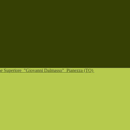
one Superiore
"Giovanni Dalmasso"
Pianezza (TO)