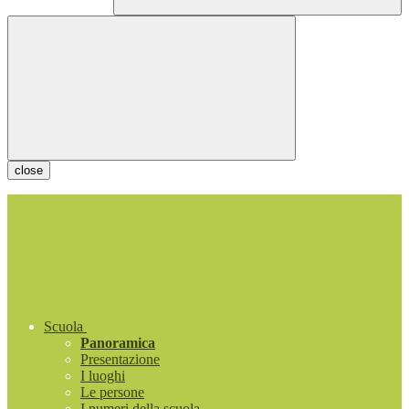
close
Scuola
Panoramica
Presentazione
I luoghi
Le persone
I numeri della scuola