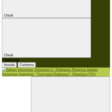
Chiudi
Chiudi
Conferma
Annulla
Conferma
Istituto
Istruzione Superiore
"Giovanni Dalmasso"
Pianezza (TO)