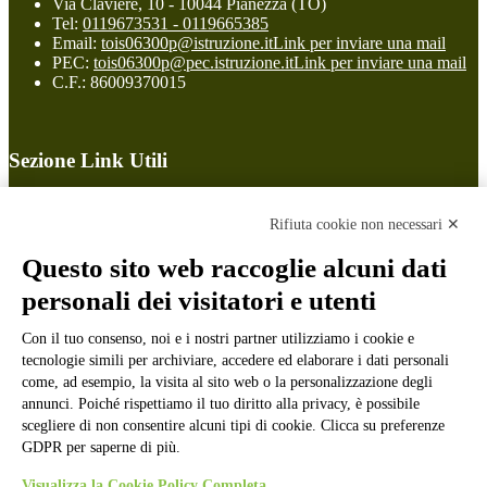
Via Claviere, 10 - 10044 Pianezza (TO)
Tel:
0119673531 - 0119665385
Email:
tois06300p@istruzione.it
Link per inviare una mail
PEC:
tois06300p@pec.istruzione.it
Link per inviare una mail
C.F.: 86009370015
Sezione Link Utili
Cookie policy
Note legali
Rifiuta cookie non necessari ✕
Informativa Privacy
Ufficio Relazioni con il Pubblico
Questo sito web raccoglie alcuni dati
Dichiarazione di accessibilità
personali dei visitatori e utenti
Obiettivi di accessibilità
Whistleblowing
Con il tuo consenso, noi e i nostri partner utilizziamo i cookie e
Gestione consensi cookie
Amministrazione trasparente
tecnologie simili per archiviare, accedere ed elaborare i dati personali
come, ad esempio, la visita al sito web o la personalizzazione degli
Pagina visualizzata
1656
volte
annunci. Poiché rispettiamo il tuo diritto alla privacy, è possibile
scegliere di non consentire alcuni tipi di cookie. Clicca su preferenze
Sezione Copyright
GDPR per saperne di più.
Visualizza la Cookie Policy Completa