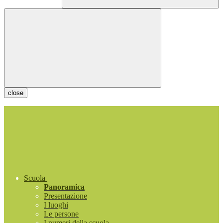
close
Scuola
Panoramica
Presentazione
I luoghi
Le persone
I numeri della scuola