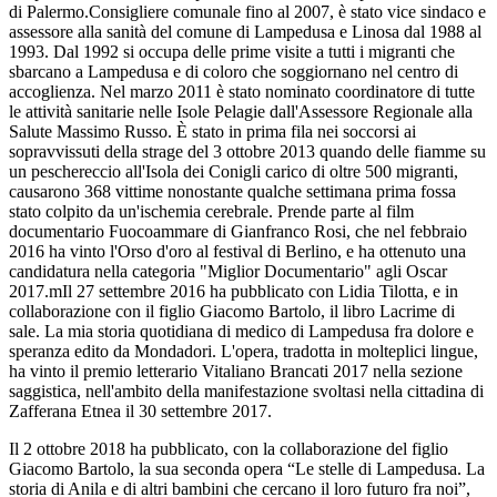
di Palermo.Consigliere comunale fino al 2007, è stato vice sindaco e
assessore alla sanità del comune di Lampedusa e Linosa dal 1988 al
1993. Dal 1992 si occupa delle prime visite a tutti i migranti che
sbarcano a Lampedusa e di coloro che soggiornano nel centro di
accoglienza. Nel marzo 2011 è stato nominato coordinatore di tutte
le attività sanitarie nelle Isole Pelagie dall'Assessore Regionale alla
Salute Massimo Russo. È stato in prima fila nei soccorsi ai
sopravvissuti della strage del 3 ottobre 2013 quando delle fiamme su
un peschereccio all'Isola dei Conigli carico di oltre 500 migranti,
causarono 368 vittime nonostante qualche settimana prima fossa
stato colpito da un'ischemia cerebrale. Prende parte al film
documentario Fuocoammare di Gianfranco Rosi, che nel febbraio
2016 ha vinto l'Orso d'oro al festival di Berlino, e ha ottenuto una
candidatura nella categoria "Miglior Documentario" agli Oscar
2017.mIl 27 settembre 2016 ha pubblicato con Lidia Tilotta, e in
collaborazione con il figlio Giacomo Bartolo, il libro Lacrime di
sale. La mia storia quotidiana di medico di Lampedusa fra dolore e
speranza edito da Mondadori. L'opera, tradotta in molteplici lingue,
ha vinto il premio letterario Vitaliano Brancati 2017 nella sezione
saggistica, nell'ambito della manifestazione svoltasi nella cittadina di
Zafferana Etnea il 30 settembre 2017.
Il 2 ottobre 2018 ha pubblicato, con la collaborazione del figlio
Giacomo Bartolo, la sua seconda opera “Le stelle di Lampedusa. La
storia di Anila e di altri bambini che cercano il loro futuro fra noi”,