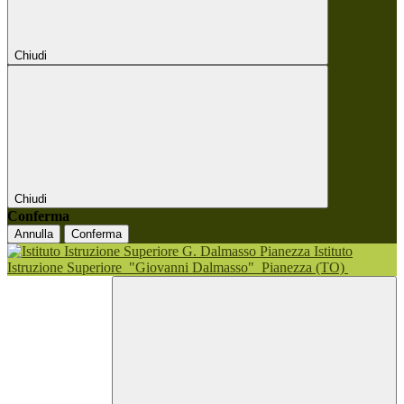
Chiudi
Chiudi
Conferma
Annulla
Conferma
Istituto
Istruzione Superiore
"Giovanni Dalmasso"
Pianezza (TO)