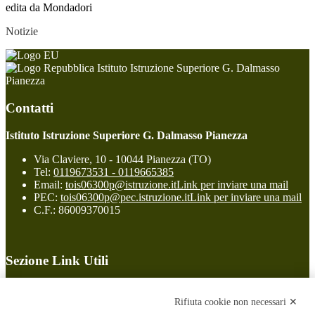
edita da Mondadori
Notizie
Istituto Istruzione Superiore G. Dalmasso
Pianezza
Contatti
Istituto Istruzione Superiore G. Dalmasso Pianezza
Via Claviere, 10 - 10044 Pianezza (TO)
Tel:
0119673531 - 0119665385
Email:
tois06300p@istruzione.it
Link per inviare una mail
PEC:
tois06300p@pec.istruzione.it
Link per inviare una mail
C.F.: 86009370015
Sezione Link Utili
Cookie policy
Note legali
Rifiuta cookie non necessari ✕
Informativa Privacy