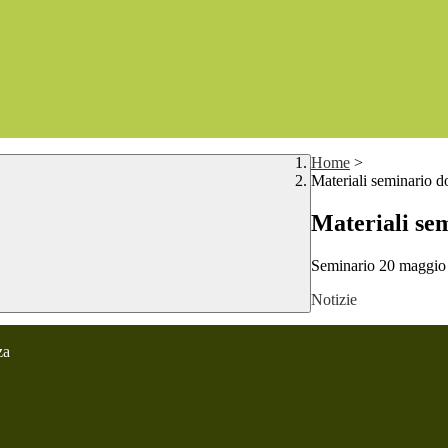
Home
>
Materiali seminario d
Materiali se
Seminario 20 mag
Notizie
za