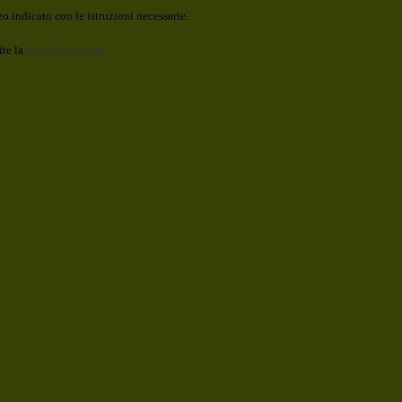
o indicato con le istruzioni necessarie.
ite la
Login Spaggiari