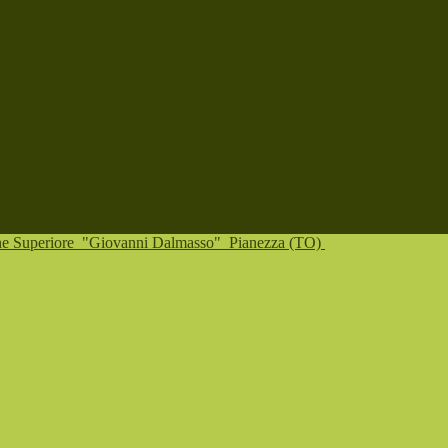
one Superiore
"Giovanni Dalmasso"
Pianezza (TO)