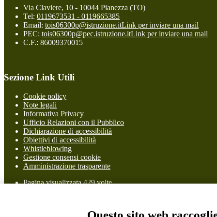
Via Claviere, 10 - 10044 Pianezza (TO)
Tel:
0119673531 - 0119665385
Email:
tois06300p@istruzione.it
Link per inviare una mail
PEC:
tois06300p@pec.istruzione.it
Link per inviare una mail
C.F.: 86009370015
Sezione Link Utili
Cookie policy
Note legali
Informativa Privacy
Ufficio Relazioni con il Pubblico
Dichiarazione di accessibilità
Obiettivi di accessibilità
Whistleblowing
Gestione consensi cookie
Amministrazione trasparente
Pagina visualizzata
429
volte
Sezione Copyright
Questo sito web raccoglie 