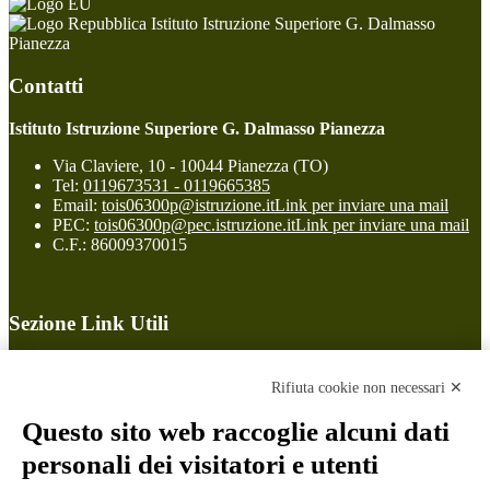
Istituto Istruzione Superiore G. Dalmasso
Pianezza
Contatti
Istituto Istruzione Superiore G. Dalmasso Pianezza
Via Claviere, 10 - 10044 Pianezza (TO)
Tel:
0119673531 - 0119665385
Email:
tois06300p@istruzione.it
Link per inviare una mail
PEC:
tois06300p@pec.istruzione.it
Link per inviare una mail
C.F.: 86009370015
Sezione Link Utili
Cookie policy
Note legali
Rifiuta cookie non necessari ✕
Informativa Privacy
Ufficio Relazioni con il Pubblico
Questo sito web raccoglie alcuni dati
Dichiarazione di accessibilità
personali dei visitatori e utenti
Obiettivi di accessibilità
Whistleblowing