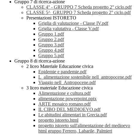
Gruppo 7 di ricerca-azione
CLASSE 4° - GRUPPO 7 Scheda progetto 2° ciclo.pdf
CLASSE 5^_GRUPPO 7 Scheda progetto 2° ciclo.pdf
Presentazioni ISTORETO
Griglia di valutazione - Classe IV.pdf
Griglia valutativa - Classe V.pdf
Gruppo 1.pdf
Gruppo 2.pdf
Gruppo 3.pdf
Gruppo 4.pdf
Gruppo 5.pdf
Gruppo 8 di ricerca-azione
2 liceo Materiale Educazione civica
Epidemie e pandemie.pdf
L_alimentazione sostenibile nell_antropocene.pdf
Viaggio nell_Antropocene.pdf
3 liceo materiale Educazione civica
Alimentazione e cultura.pdf
alimentazione powerpoint.pptx
ARTE mosaico romano.pdf
IL CIBO DEL MEDIOEVO.pdf
Le abitudini alimentari in Grecia.pdf
progetto istoreto.html
progetto istoreto sull'alimentazione del medioevo
html gruppo Ferrero, Labarile, Palmieri