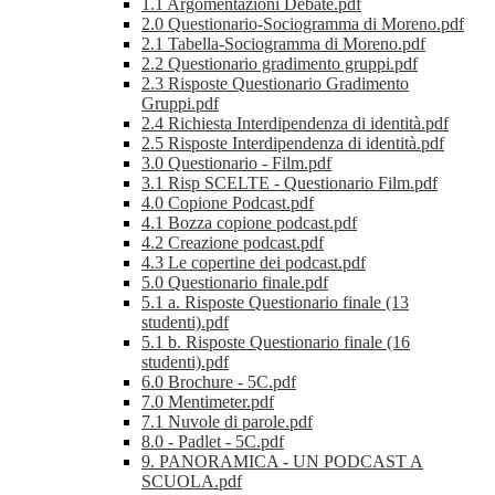
1.1 Argomentazioni Debate.pdf
2.0 Questionario-Sociogramma di Moreno.pdf
2.1 Tabella-Sociogramma di Moreno.pdf
2.2 Questionario gradimento gruppi.pdf
2.3 Risposte Questionario Gradimento
Gruppi.pdf
2.4 Richiesta Interdipendenza di identità.pdf
2.5 Risposte Interdipendenza di identità.pdf
3.0 Questionario - Film.pdf
3.1 Risp SCELTE - Questionario Film.pdf
4.0 Copione Podcast.pdf
4.1 Bozza copione podcast.pdf
4.2 Creazione podcast.pdf
4.3 Le copertine dei podcast.pdf
5.0 Questionario finale.pdf
5.1 a. Risposte Questionario finale (13
studenti).pdf
5.1 b. Risposte Questionario finale (16
studenti).pdf
6.0 Brochure - 5C.pdf
7.0 Mentimeter.pdf
7.1 Nuvole di parole.pdf
8.0 - Padlet - 5C.pdf
9. PANORAMICA - UN PODCAST A
SCUOLA.pdf