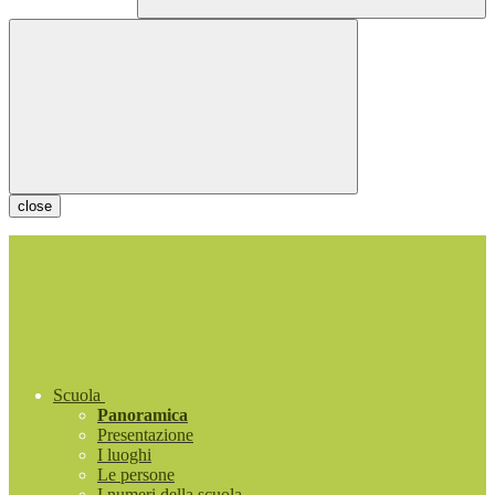
close
Scuola
Panoramica
Presentazione
I luoghi
Le persone
I numeri della scuola