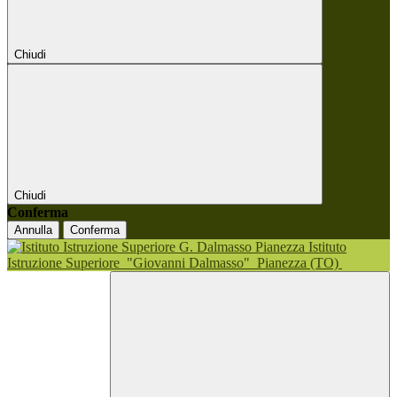
Chiudi
Chiudi
Conferma
Annulla
Conferma
Istituto
Istruzione Superiore
"Giovanni Dalmasso"
Pianezza (TO)