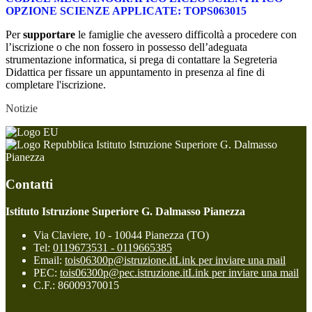
OPZIONE SCIENZE APPLICATE: TOPS063015
Per
supportare
le famiglie che avessero difficoltà a procedere con
l’iscrizione o che non fossero in possesso dell’adeguata
strumentazione informatica, si prega di contattare la Segreteria
Didattica per fissare un appuntamento in presenza al fine di
completare l'iscrizione.
Notizie
Istituto Istruzione Superiore G. Dalmasso
Pianezza
Contatti
Istituto Istruzione Superiore G. Dalmasso Pianezza
Via Claviere, 10 - 10044 Pianezza (TO)
Tel:
0119673531 - 0119665385
Email:
tois06300p@istruzione.it
Link per inviare una mail
PEC:
tois06300p@pec.istruzione.it
Link per inviare una mail
C.F.: 86009370015