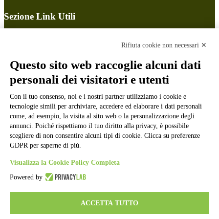
Sezione Link Utili
Cookie policy
Note legali
Rifiuta cookie non necessari ✕
Informativa Privacy
Ufficio Relazioni con il Pubblico
Questo sito web raccoglie alcuni dati
Dichiarazione di accessibilità
personali dei visitatori e utenti
Obiettivi di accessibilità
Whistleblowing
Con il tuo consenso, noi e i nostri partner utilizziamo i cookie e
Gestione consensi cookie
Amministrazione trasparente
tecnologie simili per archiviare, accedere ed elaborare i dati personali
come, ad esempio, la visita al sito web o la personalizzazione degli
Pagina visualizzata
11021
volte
annunci. Poiché rispettiamo il tuo diritto alla privacy, è possibile
scegliere di non consentire alcuni tipi di cookie. Clicca su preferenze
Sezione Copyright
GDPR per saperne di più.
Visualizza la Cookie Policy Completa
Copyright 2026 | Engineered and powered by Gruppo Spaggiari
Powered by
Parma S.p.A. | Divisione Publishing & New Social Media
Disclaimer trattamento dati personali
ACCETTA TUTTO