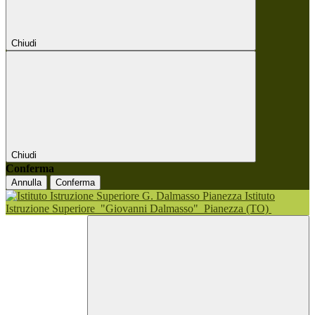
Chiudi
Chiudi
Conferma
Annulla
Conferma
Istituto
Istruzione Superiore
"Giovanni Dalmasso"
Pianezza (TO)