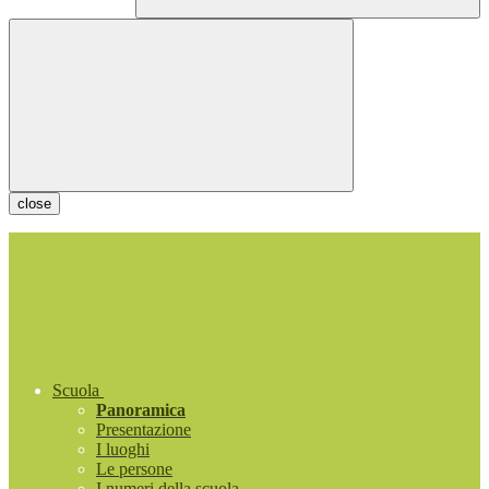
close
Scuola
Panoramica
Presentazione
I luoghi
Le persone
I numeri della scuola