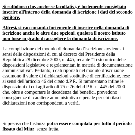
Si sottolinea che, anche se facoltativi, è fortemente consigliato
inserire all'interno della domanda di iscrizione i dati del secondo
genitore.
Altresì, si raccomanda fortemente di inserire nella domanda di
iscrizione anche le altre due opzioni, qualora il nostro istituto
non fosse in grado di accogliere la domanda di iscrizione.
La compilazione del modulo di domanda d’iscrizione avviene ai
sensi delle disposizioni di cui al decreto del Presidente della
Repubblica 28 dicembre 2000, n. 445, recante “Testo unico delle
disposizioni legislative e regolamentari in materia di documentazione
amministrativa”. Pertanto, i dati riportati nel modulo d’iscrizione
assumono il valore di dichiarazioni sostitutive di certificazione, rese
ai sensi dell’articolo 46 del citato d.P.R. Si rammentano infine le
disposizioni di cui agli articoli 75 e 76 del d.P.R. n. 445 del 2000
che, oltre a comportare la decadenza dai benefici, prevedono
conseguenze di carattere amministrativo e penale per chi rilasci
dichiarazioni non corrispondenti a verità.
Si precisa che l’istanza
potrà essere compilata per tutto il periodo
fissato dal Miur
, senza fretta.