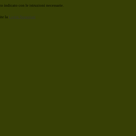
o indicato con le istruzioni necessarie.
ite la
Login Spaggiari