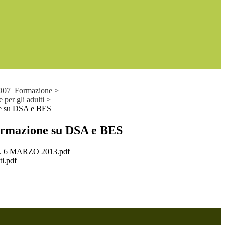
 TO07_Formazione
>
 per gli adulti
>
ne su DSA e BES
formazione su DSA e BES
M. 6 MARZO 2013.pdf
ti.pdf