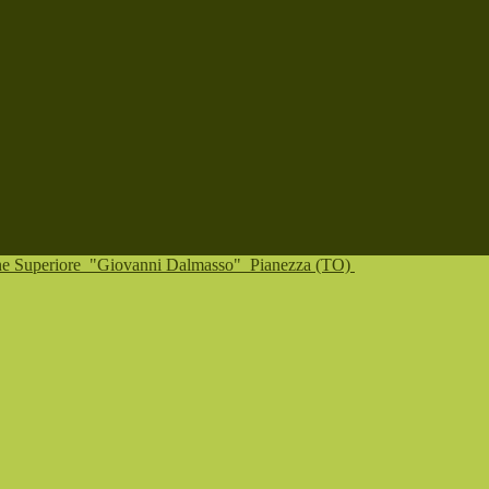
one Superiore
"Giovanni Dalmasso"
Pianezza (TO)