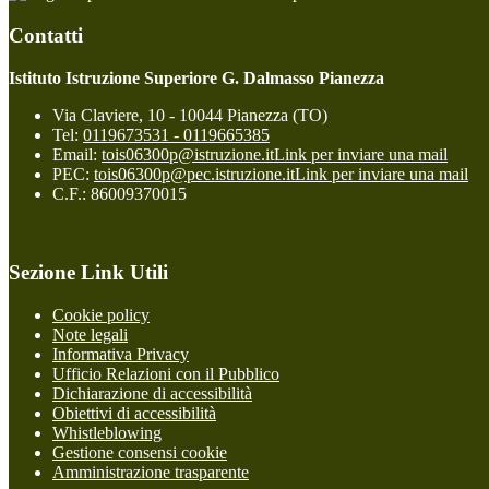
Contatti
Istituto Istruzione Superiore G. Dalmasso Pianezza
Via Claviere, 10 - 10044 Pianezza (TO)
Tel:
0119673531 - 0119665385
Email:
tois06300p@istruzione.it
Link per inviare una mail
PEC:
tois06300p@pec.istruzione.it
Link per inviare una mail
C.F.: 86009370015
Sezione Link Utili
Cookie policy
Note legali
Informativa Privacy
Ufficio Relazioni con il Pubblico
Dichiarazione di accessibilità
Obiettivi di accessibilità
Whistleblowing
Gestione consensi cookie
Amministrazione trasparente