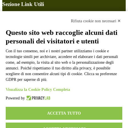
Sezione Link Utili
Cookie policy
Note legali
Rifiuta cookie non necessari ✕
Informativa Privacy
Ufficio Relazioni con il Pubblico
Questo sito web raccoglie alcuni dati
Dichiarazione di accessibilità
personali dei visitatori e utenti
Obiettivi di accessibilità
Whistleblowing
Con il tuo consenso, noi e i nostri partner utilizziamo i cookie e
Gestione consensi cookie
Amministrazione trasparente
tecnologie simili per archiviare, accedere ed elaborare i dati personali
come, ad esempio, la visita al sito web o la personalizzazione degli
Pagina visualizzata
506
volte
annunci. Poiché rispettiamo il tuo diritto alla privacy, è possibile
scegliere di non consentire alcuni tipi di cookie. Clicca su preferenze
Sezione Copyright
GDPR per saperne di più.
Visualizza la Cookie Policy Completa
Copyright 2026 | Engineered and powered by Gruppo Spaggiari
Powered by
Parma S.p.A. | Divisione Publishing & New Social Media
Disclaimer trattamento dati personali
ACCETTA TUTTO