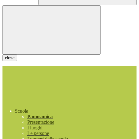
close
Scuola
Panoramica
Presentazione
I luoghi
Le persone
I numeri della scuola