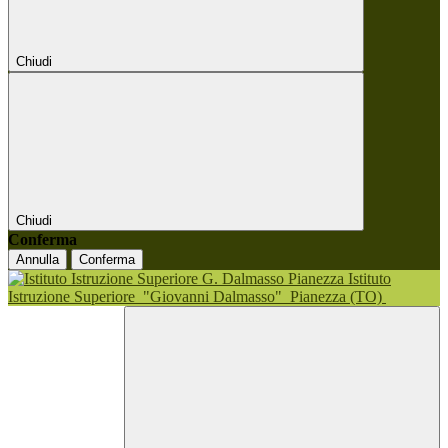
Chiudi
Chiudi
Conferma
Annulla
Conferma
Istituto
Istruzione Superiore
"Giovanni Dalmasso"
Pianezza (TO)