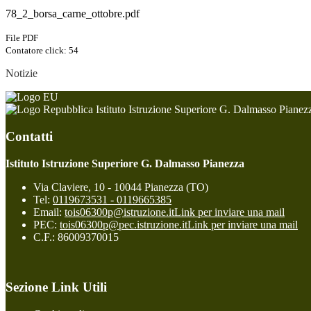
78_2_borsa_carne_ottobre.pdf
File PDF
Contatore click: 54
Notizie
Istituto Istruzione Superiore G. Dalmasso Pianez
Contatti
Istituto Istruzione Superiore G. Dalmasso Pianezza
Via Claviere, 10 - 10044 Pianezza (TO)
Tel:
0119673531 - 0119665385
Email:
tois06300p@istruzione.it
Link per inviare una mail
PEC:
tois06300p@pec.istruzione.it
Link per inviare una mail
C.F.: 86009370015
Sezione Link Utili