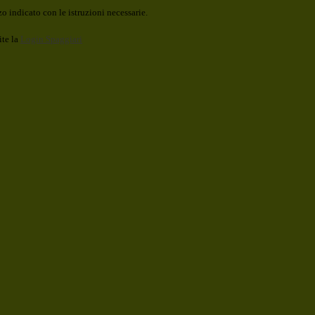
o indicato con le istruzioni necessarie.
ite la
Login Spaggiari