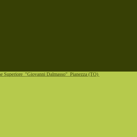
one Superiore
"Giovanni Dalmasso"
Pianezza (TO)