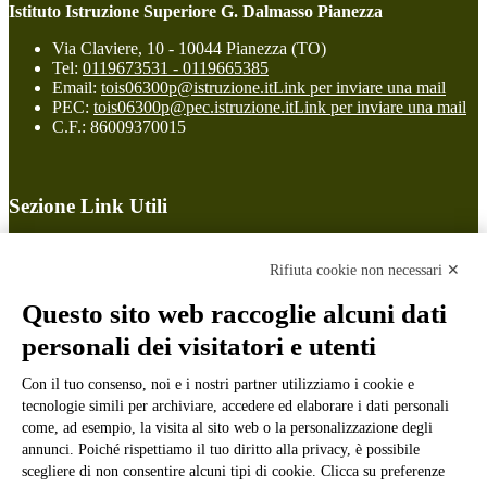
Istituto Istruzione Superiore G. Dalmasso Pianezza
Via Claviere, 10 - 10044 Pianezza (TO)
Tel:
0119673531 - 0119665385
Email:
tois06300p@istruzione.it
Link per inviare una mail
PEC:
tois06300p@pec.istruzione.it
Link per inviare una mail
C.F.: 86009370015
Sezione Link Utili
Cookie policy
Note legali
Rifiuta cookie non necessari ✕
Informativa Privacy
Ufficio Relazioni con il Pubblico
Questo sito web raccoglie alcuni dati
Dichiarazione di accessibilità
personali dei visitatori e utenti
Obiettivi di accessibilità
Whistleblowing
Gestione consensi cookie
Con il tuo consenso, noi e i nostri partner utilizziamo i cookie e
Amministrazione trasparente
tecnologie simili per archiviare, accedere ed elaborare i dati personali
come, ad esempio, la visita al sito web o la personalizzazione degli
Pagina visualizzata
507
volte
annunci. Poiché rispettiamo il tuo diritto alla privacy, è possibile
scegliere di non consentire alcuni tipi di cookie. Clicca su preferenze
Sezione Copyright