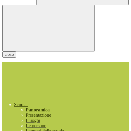
close
Scuola
Panoramica
Presentazione
I luoghi
Le persone
I numeri della scuola