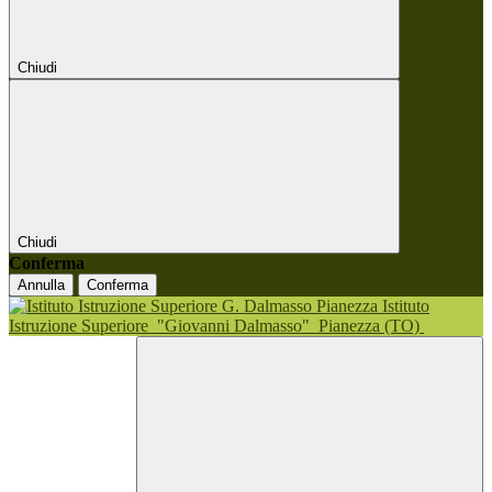
Chiudi
Chiudi
Conferma
Annulla
Conferma
Istituto
Istruzione Superiore
"Giovanni Dalmasso"
Pianezza (TO)