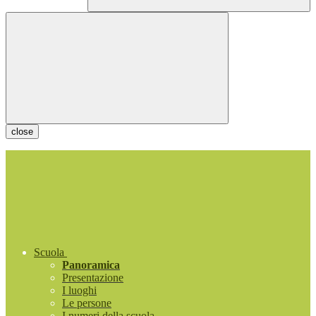
close
Scuola
Panoramica
Presentazione
I luoghi
Le persone
I numeri della scuola