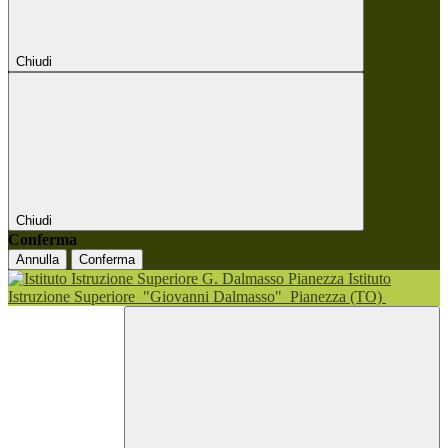
Chiudi
Chiudi
Conferma
Annulla
Conferma
Istituto
Istruzione Superiore
"Giovanni Dalmasso"
Pianezza (TO)