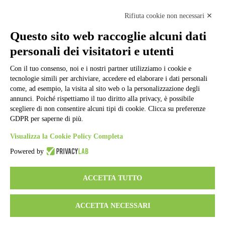
Cookie policy
Note legali
Rifiuta cookie non necessari ✕
Informativa Privacy
Ufficio Relazioni con il Pubblico
Questo sito web raccoglie alcuni dati
Dichiarazione di accessibilità
personali dei visitatori e utenti
Obiettivi di accessibilità
Whistleblowing
Gestione consensi cookie
Con il tuo consenso, noi e i nostri partner utilizziamo i cookie e
Amministrazione trasparente
tecnologie simili per archiviare, accedere ed elaborare i dati personali
come, ad esempio, la visita al sito web o la personalizzazione degli
Pagina visualizzata
284292
volte
annunci. Poiché rispettiamo il tuo diritto alla privacy, è possibile
scegliere di non consentire alcuni tipi di cookie. Clicca su preferenze
Sezione Copyright
GDPR per saperne di più.
Visualizza la Cookie Policy Completa
Copyright 2026 | Engineered and powered by Gruppo Spaggiari
Powered by
Parma S.p.A. | Divisione Publishing & New Social Media
Disclaimer trattamento dati personali
ACCETTA TUTTO
ACCETTA NECESSARI