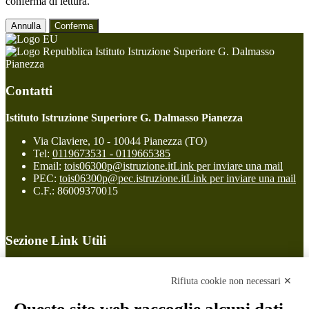
conferma di lettura.
Annulla
Conferma
Istituto Istruzione Superiore G. Dalmasso
Pianezza
Contatti
Istituto Istruzione Superiore G. Dalmasso Pianezza
Via Claviere, 10 - 10044 Pianezza (TO)
Tel:
0119673531 - 0119665385
Email:
tois06300p@istruzione.it
Link per inviare una mail
PEC:
tois06300p@pec.istruzione.it
Link per inviare una mail
C.F.: 86009370015
Sezione Link Utili
Cookie policy
Note legali
Rifiuta cookie non necessari ✕
Informativa Privacy
Ufficio Relazioni con il Pubblico
Questo sito web raccoglie alcuni dati