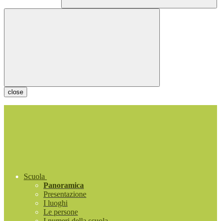
close
Scuola
Panoramica
Presentazione
I luoghi
Le persone
I numeri della scuola