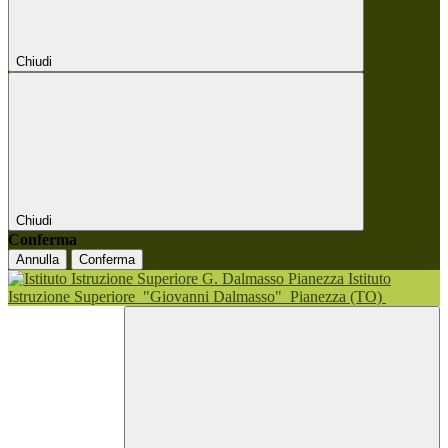
Chiudi
Chiudi
Conferma
Annulla
Conferma
Istituto
Istruzione Superiore
"Giovanni Dalmasso"
Pianezza (TO)