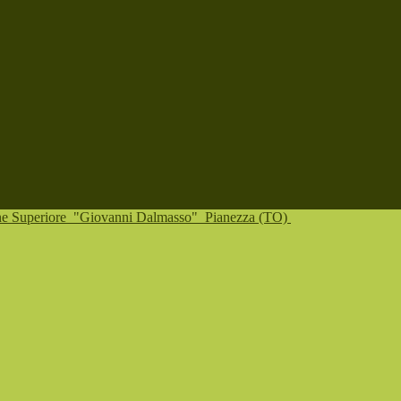
one Superiore
"Giovanni Dalmasso"
Pianezza (TO)