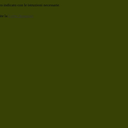
o indicato con le istruzioni necessarie.
ite la
Login Spaggiari