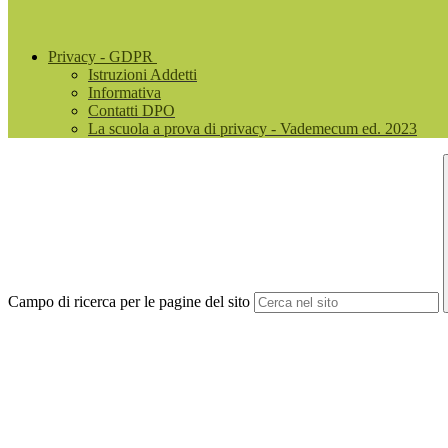
Privacy - GDPR
Istruzioni Addetti
Informativa
Contatti DPO
La scuola a prova di privacy - Vademecum ed. 2023
Campo di ricerca per le pagine del sito